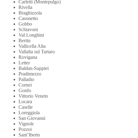
Carletti (Montepulgo)
Rivella
Braghizzola
Casonetto
Gobbo
Schiavoni
Val Longhini
Bertin
Vallicella Alta
Vallalta sul Tartaro
Rovigana
Letter
Baldan-Suppiei
Pradimezzo
Palladio
Cornei
Gonfo
Vittorio Veneto
Locara
Caselle
Loreggiola
San Giovanni
Vignole
Pozzoi
Sant’Iberto