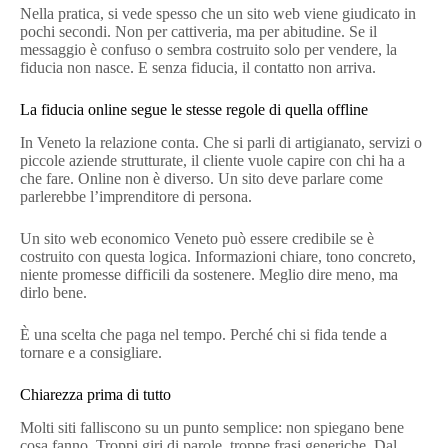
Nella pratica, si vede spesso che un sito web viene giudicato in
pochi secondi. Non per cattiveria, ma per abitudine. Se il
messaggio è confuso o sembra costruito solo per vendere, la
fiducia non nasce. E senza fiducia, il contatto non arriva.
La fiducia online segue le stesse regole di quella offline
In Veneto la relazione conta. Che si parli di artigianato, servizi o
piccole aziende strutturate, il cliente vuole capire con chi ha a
che fare. Online non è diverso. Un sito deve parlare come
parlerebbe l’imprenditore di persona.
Un sito web economico Veneto può essere credibile se è
costruito con questa logica. Informazioni chiare, tono concreto,
niente promesse difficili da sostenere. Meglio dire meno, ma
dirlo bene.
È una scelta che paga nel tempo. Perché chi si fida tende a
tornare e a consigliare.
Chiarezza prima di tutto
Molti siti falliscono su un punto semplice: non spiegano bene
cosa fanno. Troppi giri di parole, troppe frasi generiche. Dal