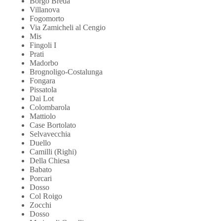
Borgo Breda
Villanova
Fogomorto
Via Zamicheli al Cengio
Mis
Fingoli I
Prati
Madorbo
Brognoligo-Costalunga
Fongara
Pissatola
Dai Lot
Colombarola
Mattiolo
Case Bortolato
Selvavecchia
Duello
Camilli (Righi)
Della Chiesa
Babato
Porcari
Dosso
Col Roigo
Zocchi
Dosso