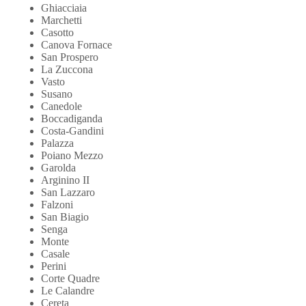
Ghiacciaia
Marchetti
Casotto
Canova Fornace
San Prospero
La Zuccona
Vasto
Susano
Canedole
Boccadiganda
Costa-Gandini
Palazza
Poiano Mezzo
Garolda
Arginino II
San Lazzaro
Falzoni
San Biagio
Senga
Monte
Casale
Perini
Corte Quadre
Le Calandre
Cereta