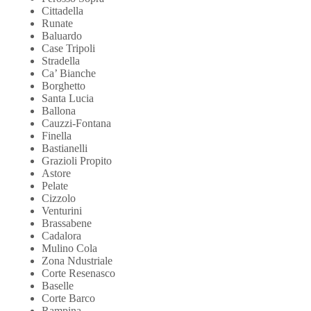
Cittadella
Runate
Baluardo
Case Tripoli
Stradella
Ca’ Bianche
Borghetto
Santa Lucia
Ballona
Cauzzi-Fontana
Finella
Bastianelli
Grazioli Propito
Astore
Pelate
Cizzolo
Venturini
Brassabene
Cadalora
Mulino Cola
Zona Ndustriale
Corte Resenasco
Baselle
Corte Barco
Rampina