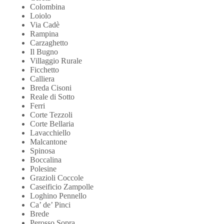
Colombina
Loiolo
Via Cadè
Rampina
Carzaghetto
Il Bugno
Villaggio Rurale
Ficchetto
Calliera
Breda Cisoni
Reale di Sotto
Ferri
Corte Tezzoli
Corte Bellaria
Lavacchiello
Malcantone
Spinosa
Boccalina
Polesine
Grazioli Coccole
Caseificio Zampolle
Loghino Pennello
Ca’ de’ Pinci
Brede
Perosso Sopra