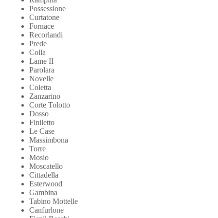
Possessione
Curtatone
Fornace
Recorlandi
Prede
Colla
Lame II
Parolara
Novelle
Coletta
Zanzarino
Corte Tolotto
Dosso
Finiletto
Le Case
Massimbona
Torre
Mosio
Moscatello
Cittadella
Esterwood
Gambina
Tabino Mottelle
Canfurlone